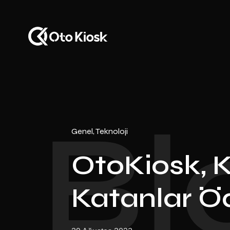
Bl
Genel
Teknoloji
OtoKiosk, K
Katanlar Öd